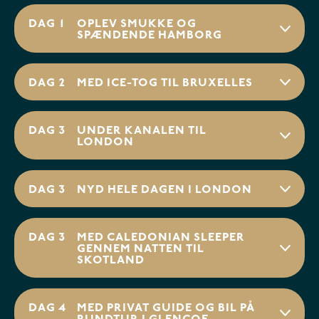
DAG 1
OPLEV SMUKKE OG
SPÆNDENDE HAMBORG
DAG 2
MED ICE-TOG TIL BRUXELLES
DAG 3
UNDER KANALEN TIL
LONDON
DAG 3
NYD HELE DAGEN I LONDON
DAG 3
MED CALEDONIAN SLEEPER
GENNEM NATTEN TIL
SKOTLAND
DAG 4
MED PRIVAT GUIDE OG BIL PÅ