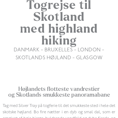
Togrejse til
Skotland
med highland
hiking
DANMARK - BRUXELLES - LONDON -
SKOTLANDS HØJLAND - GLASGOW
9 DAGE / 8 NÆTTER – FRA 16.800 KR.
Højlandets flotteste vandrestier
og Skotlands smukkeste panoramabane
Tag med Silver Tray på togferie til det smukkeste sted i hele det
skotske højland. Bo fire nætter i en dyb og smal dal, som er