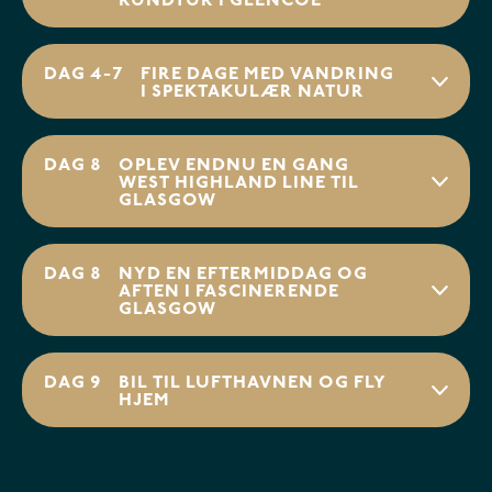
RUNDTUR I GLENCOE
DAG 4-7
FIRE DAGE MED VANDRING
I SPEKTAKULÆR NATUR
DAG 8
OPLEV ENDNU EN GANG
WEST HIGHLAND LINE TIL
GLASGOW
DAG 8
NYD EN EFTERMIDDAG OG
AFTEN I FASCINERENDE
GLASGOW
DAG 9
BIL TIL LUFTHAVNEN OG FLY
HJEM