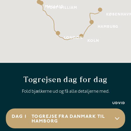
MALLAIG
FORT WILLIAM
KØBENHAV
HAMBURG
LONDON
KÖLN
Togrejsen dag for dag
Fold bjælkerne ud og få alle detaljerne med.
UDVID
DAG 1
TOGREJSE FRA DANMARK TIL
HAMBORG