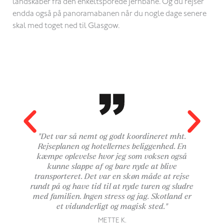
landskaber fra den enkeltsporede jernbane. Og du rejser
endda også på panoramabanen når du nogle dage senere
skal med toget ned til Glasgow.
"Det var så nemt og godt koordineret mht.
"
Rejseplanen og hotellernes beliggenhed. En
kæmpe oplevelse hvor jeg som voksen også
ed
kunne slappe af og bare nyde at blive
i
transporteret. Det var en skøn måde at rejse
e
rundt på og have tid til at nyde turen og sludre
med familien. Ingen stress og jag. Skotland er
et vidunderligt og magisk sted."
METTE K.