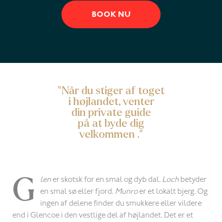
BOOK NU
“Når du stiger af toget
i højlandet, venter
din private guide
på at byde dig
velkommen .”
G
len
er skotsk for en smal og dyb dal.
Loch
betyder
en smal sø eller fjord.
Munro
er et lokalt bjerg. Og
ingen af delene finder du smukkere eller vildere
end i Glencoe i den vestlige del af højlandet. Det er et