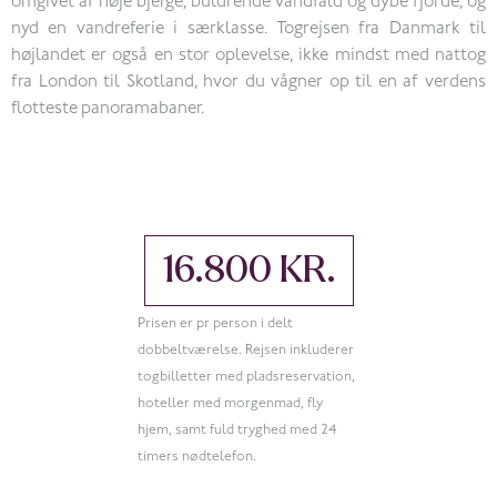
omgivet af høje bjerge, buldrende vandfald og dybe fjorde, og
nyd en vandreferie i særklasse. Togrejsen fra Danmark til
højlandet er også en stor oplevelse, ikke mindst med nattog
fra London til Skotland, hvor du vågner op til en af verdens
flotteste panoramabaner.
16.800 KR.
Prisen er pr person i delt
dobbeltværelse. Rejsen inkluderer
togbilletter med pladsreservation,
hoteller med morgenmad, fly
hjem, samt fuld tryghed med 24
timers nødtelefon.