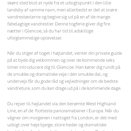
skønt sted blot at nyde fra et udsigtspunkt i den lille
landsby af samme navn, men allerbedst er det at snøre
vandrestøvlerne og begive sig ud på en af de mange
fabelagtige vandrestier. Denne togferie giver dig fire
nætter i Glencoe, så du har tid til adskillige
uforglemmelige oplevelser.
Når du stiger af toget i højlandet, venter din private guide
på at byde dig velkommen og over de kommende seks
timer introducere dig til Glencoe. Han kører dig rundt på
de smukke og dramatiske veje i den smukke dal, og
undervejs får du gode råd og vejledninger om de bedste
vandreture, som du kan drage ud på i de kommende dage.
Du rejser til højlandet via den berømte West Highland
Line, en af de flotteste panoramabaner i Europa. Når du
vågner om morgenen i nattoget fra London, er det med
udsigt over høje bjerge, store heder og dramatiske