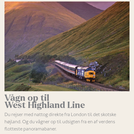
Vågn op til
West Highland Line
Du rejser med nattog direkte fra London til det skotske
højland. Og du vågner op til udsigten fra en af verdens
flotteste panoramabaner.