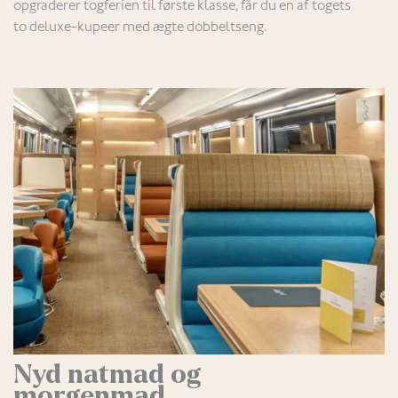
opgraderer togferien til første klasse, får du en af togets
to deluxe-kupeer med ægte dobbeltseng.
Nyd natmad og
morgenmad