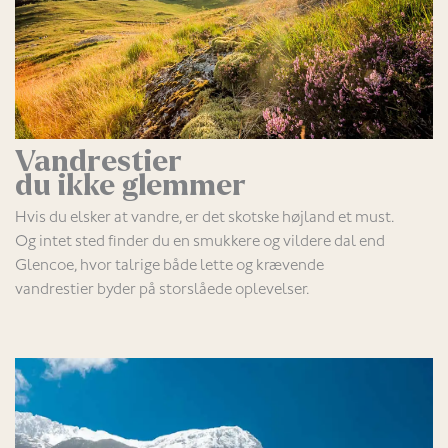
Vandrestier
du ikke glemmer
Hvis du elsker at vandre, er det skotske højland et must.
Og intet sted finder du en smukkere og vildere dal end
Glencoe, hvor talrige både lette og krævende
vandrestier byder på storslåede oplevelser.