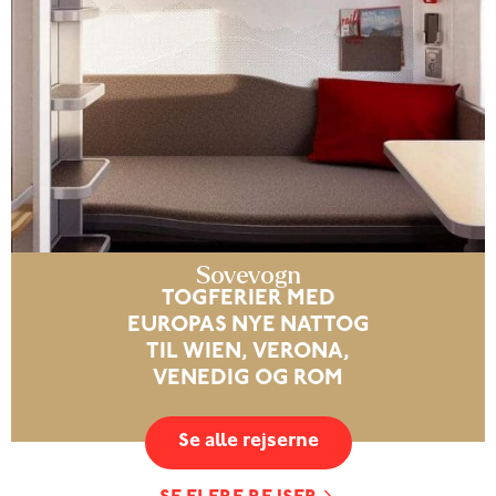
Sovevogn
TOGFERIER MED
EUROPAS NYE NATTOG
TIL WIEN, VERONA,
VENEDIG OG ROM
Se alle rejserne