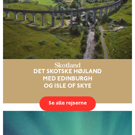
Skotland
DET SKOTSKE HØJLAND
MED EDINBURGH
OG ISLE OF SKYE
Se alle rejserne