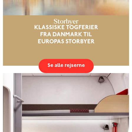
Storbyer
KLASSISKE TOGFERIER
FRA DANMARK TIL
EUROPAS STORBYER
Se alle rejserne