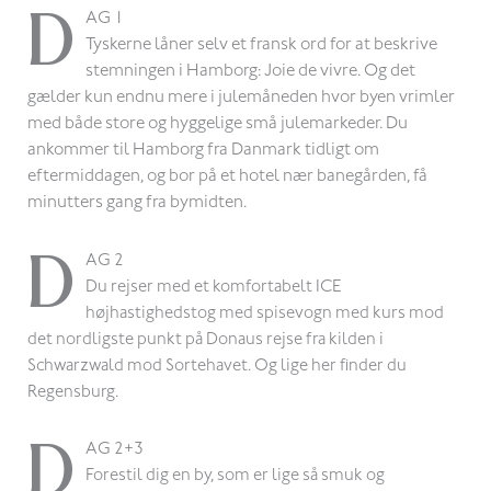
D
AG 1
Tyskerne låner selv et fransk ord for at beskrive
stemningen i Hamborg: Joie de vivre. Og det
gælder kun endnu mere i julemåneden hvor byen vrimler
med både store og hyggelige små julemarkeder. Du
ankommer til Hamborg fra Danmark tidligt om
eftermiddagen, og bor på et hotel nær banegården, få
minutters gang fra bymidten.
D
AG 2
Du rejser med et komfortabelt ICE
højhastighedstog med spisevogn med kurs mod
det nordligste punkt på Donaus rejse fra kilden i
Schwarzwald mod Sortehavet. Og lige her finder du
Regensburg.
D
AG 2+3
Forestil dig en by, som er lige så smuk og