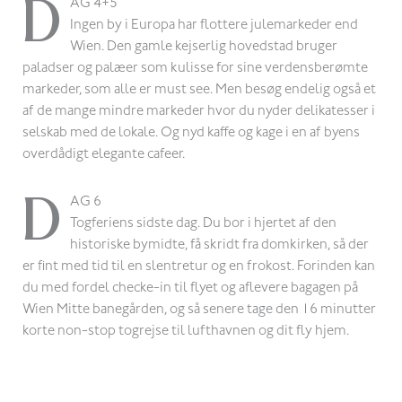
D
AG 4+5
Ingen by i Europa har flottere julemarkeder end
Wien. Den gamle kejserlig hovedstad bruger
paladser og palæer som kulisse for sine verdensberømte
markeder, som alle er must see. Men besøg endelig også et
af de mange mindre markeder hvor du nyder delikatesser i
selskab med de lokale. Og nyd kaffe og kage i en af byens
overdådigt elegante cafeer.
D
AG 6
Togferiens sidste dag. Du bor i hjertet af den
historiske bymidte, få skridt fra domkirken, så der
er fint med tid til en slentretur og en frokost. Forinden kan
du med fordel checke-in til flyet og aflevere bagagen på
Wien Mitte banegården, og så senere tage den 16 minutter
korte non-stop togrejse til lufthavnen og dit fly hjem.