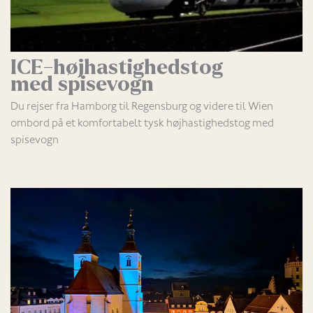
ICE-højhastighedstog
med spisevogn
Du rejser fra Hamborg til Regensburg og videre til Wien
ombord på et komfortabelt tysk højhastighedstog med
spisevogn