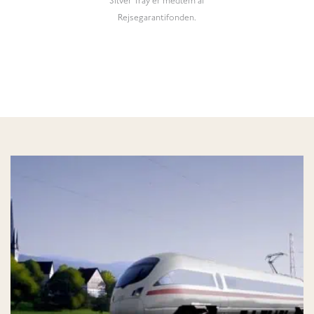
Silver Tray er medlem af
Rejsegarantifonden.