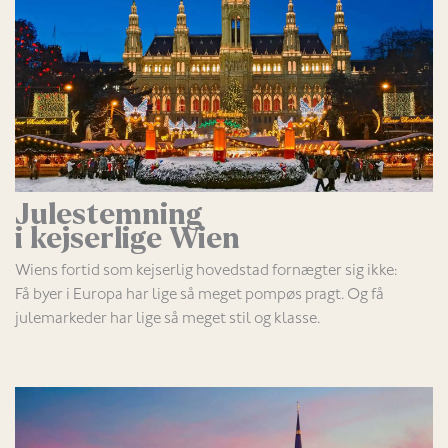
Julestemning
i kejserlige Wien
Wiens fortid som kejserlig hovedstad fornægter sig ikke:
Få byer i Europa har lige så meget pompøs pragt. Og få
julemarkeder har lige så meget stil og klasse.