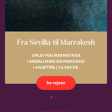
Fra Sevilla til Marrakesh
OPLEV MAURERNES RIGE
I ANDALUSIEN OG MAROKKO
14 NÆTTER | 24.500 KR.
Se rejsen