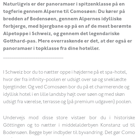
Naturligvis er der panoramaer i spitzenklasse på en
togferie gennem Alperne til Comosøen: Du kører på
bredden af Bodensøen, gennem Alpernes idylliske
forbjerge, med bjergbane op på en af de mest berømte
Alpetoppe i Schweiz, og gennem det legendariske
Gotthard-pas. Mere overraskende er det, at der også er
panoramaer i topklasse fra dine hoteller.
____________________________
I Schweiz bor du to nætter oppe i højderne på et spa-hotel,
hvor der fra infinity-poolen er udsigt over sø og sneklædte
bjergtinder. Og ved Comosøen bor du på et charmerende og
idyllisk hotel i en lille landsby højt over søen og med skøn
udsigt fra værelse, terrasse og (på premium udgaven) poolen.
Undervejs mod disse store vistaer bor du i historiske
Göttingen og to nætter i middelalderbyen Konstanz ud til
Bodensøen. Begge byer indbyder til byvandring. Det gør Como