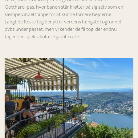
På vej mod Como rejser du gennem det historiske
Gotthard-pas, hvor banen slår krøller på sig selv som en
kæmpe vindeltrappe for at kunne forcere højderne.
Langt de fleste tog benytter verdens længste togtunnel
dybt under passet, men vi kender de få tog, der endnu
tager den spektakulære gamle rute.