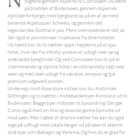
N
togferie gennem Alperne til Comosøen: Du kører
på bredden af Bodensøen, gennem Alpernes
idylliske forbjerge, med bjergbane op på en af de mest
berømte Alpetoppe i Schweiz, og gennem det
legendariske Gotthard-pas. Mere overraskende er det, at
der også er panoramaer i topklasse fra dine hoteller.
I Schweiz bor du to nætter oppe i højderne på et spa-
hotel, hvor der fra infinity-poolen er udsigt over sø og
sneklædte bjergtinder. Og ved Comosøen bor du på et
charmerende og idyllisk hotel i en lille landsby højt over
søen og med skøn udsigt fra værelse, terrasse og (på
premium udgaven) poolen.
Undervejs mod disse store vistaer bor du i historiske
Göttingen og to nætter i middelalderbyen Konstanz ud til
Bodensøen. Begge byer indbyder til byvandring. Det gør
Como også med sin fine og levende gamle bymidte ud
mod søen. Men i løbet af dine tre nætter her kan du også
tage på udflugt med lokale færger ud på søen til skønne
små byer som Bellagio og Varenna. Og hvis du er glad for