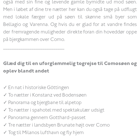
også med sin fine og levende gamle bymidte ud mod søen.
Men i løbet af dine tre nætter her kan du også tage på udflugt
med lokale færger ud på søen til skønne små byer som
Bellagio og Varenna. Og hvis du er glad for at vandre findes
der fremragende muligheder direkte foran din hoveddør oppe
på bjergkammen over Como.
____________________________
Glæd dig til en uforglemmelig togrejse til Comosøen og
oplev blandt andet
✓ En nat i historiske Göttingen
✓ To nætter i Konstanz ved Bodensøen
✓ Panorama og bjergbane til alpetop
✓ To nætter i spahotel med spektakulær udsigt
✓ Panorama gennem Gotthard-passet
✓ Tre nætter i landsbyen Brunate højt over Como
✓ Tog til Milanos lufthavn og fly hjem