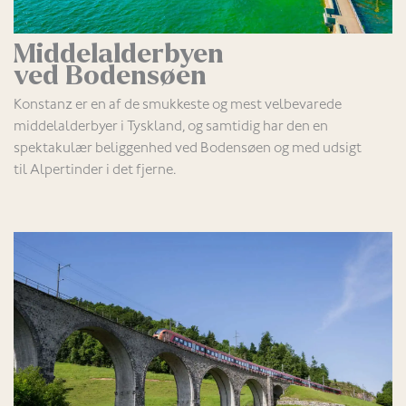
Middelalderbyen
ved Bodensøen
Konstanz er en af de smukkeste og mest velbevarede
middelalderbyer i Tyskland, og samtidig har den en
spektakulær beliggenhed ved Bodensøen og med udsigt
til Alpertinder i det fjerne.