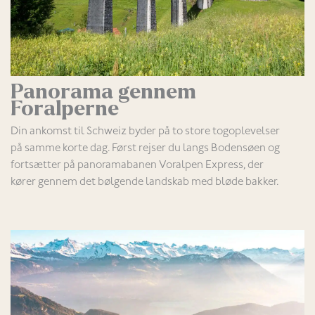
Panorama gennem
Foralperne
Din ankomst til Schweiz byder på to store togoplevelser
på samme korte dag. Først rejser du langs Bodensøen og
fortsætter på panoramabanen Voralpen Express, der
kører gennem det bølgende landskab med bløde bakker.