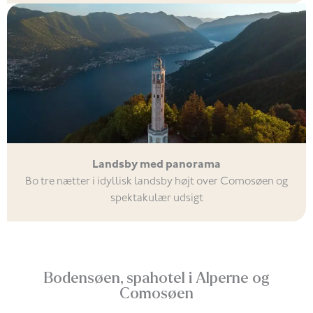
Landsby med panorama
Bo tre nætter i idyllisk landsby højt over Comosøen og
spektakulær udsigt
Bodensøen, spahotel i Alperne og
Comosøen