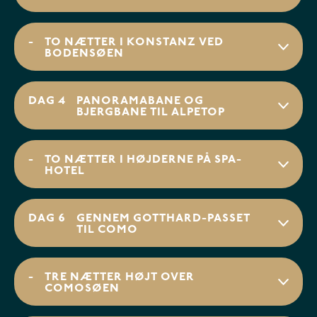
-
TO NÆTTER I KONSTANZ VED
BODENSØEN
DAG 4
PANORAMABANE OG
BJERGBANE TIL ALPETOP
-
TO NÆTTER I HØJDERNE PÅ SPA-
HOTEL
DAG 6
GENNEM GOTTHARD-PASSET
TIL COMO
-
TRE NÆTTER HØJT OVER
COMOSØEN