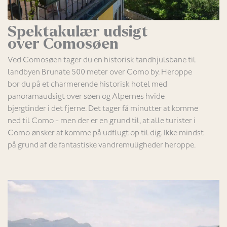
Spektakulær udsigt
over Comosøen
Ved Comosøen tager du en historisk tandhjulsbane til
landbyen Brunate 500 meter over Como by. Heroppe
bor du på et charmerende historisk hotel med
panoramaudsigt over søen og Alpernes hvide
bjergtinder i det fjerne. Det tager få minutter at komme
ned til Como - men der er en grund til, at alle turister i
Como ønsker at komme på udflugt op til dig. Ikke mindst
på grund af de fantastiske vandremuligheder heroppe.