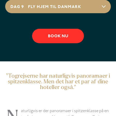
DAG 9
FLY HJEM TIL DANMARK
BOOK NU
“Togrejserne har naturligvis panoramaer i
spitzenklasse. Men det har et par af dine
hoteller også.”
aturligvis er der panoramaer i spitzenklasse på en