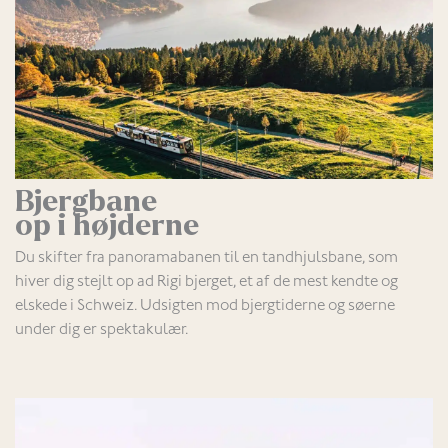
Bjergbane
op i højderne
Du skifter fra panoramabanen til en tandhjulsbane, som
hiver dig stejlt op ad Rigi bjerget, et af de mest kendte og
elskede i Schweiz. Udsigten mod bjergtiderne og søerne
under dig er spektakulær.