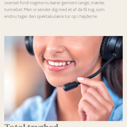
overset fordi togene nu kører gennem lange, mærke
tunneller. Men vi sender dig med et af de få tog, som
endnu tager den spektakulære tur op i højderne.