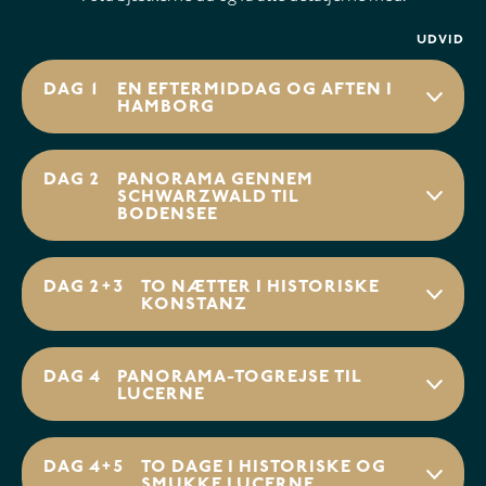
UDVID
DAG 1
EN EFTERMIDDAG OG AFTEN I
HAMBORG
DAG 2
PANORAMA GENNEM
SCHWARZWALD TIL
BODENSEE
DAG 2+3
TO NÆTTER I HISTORISKE
KONSTANZ
DAG 4
PANORAMA-TOGREJSE TIL
LUCERNE
DAG 4+5
TO DAGE I HISTORISKE OG
SMUKKE LUCERNE