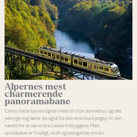
Alpernes mest
charmerende
panoramabane
Cento Valle banen ligner mest en lille skinnebus, og det
ydmyge tog kører da også fra den ene lille bjergby til den
næste for at servicere lokale indbyggere. Men
landskabet er frodigt, vildt og betagende smukt.