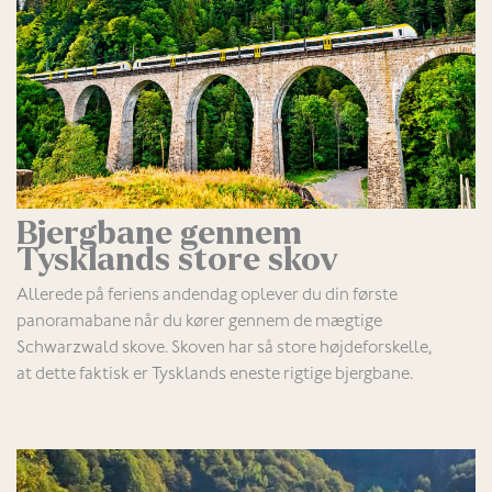
Bjergbane gennem
Tysklands store skov
Allerede på feriens andendag oplever du din første
panoramabane når du kører gennem de mægtige
Schwarzwald skove. Skoven har så store højdeforskelle,
at dette faktisk er Tysklands eneste rigtige bjergbane.