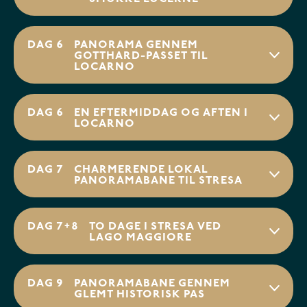
DAG 6
PANORAMA GENNEM
GOTTHARD-PASSET TIL
LOCARNO
DAG 6
EN EFTERMIDDAG OG AFTEN I
LOCARNO
DAG 7
CHARMERENDE LOKAL
PANORAMABANE TIL STRESA
DAG 7+8
TO DAGE I STRESA VED
LAGO MAGGIORE
DAG 9
PANORAMABANE GENNEM
GLEMT HISTORISK PAS