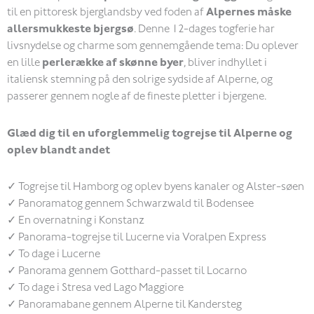
til en pittoresk bjerglandsby ved foden af
Alpernes måske
allersmukkeste bjergsø
. Denne 12-dages togferie har
livsnydelse og charme som gennemgående tema: Du oplever
en lille
perlerække af skønne byer
, bliver indhyllet i
italiensk stemning på den solrige sydside af Alperne, og
passerer gennem nogle af de fineste pletter i bjergene.
Glæd dig til en uforglemmelig togrejse til Alperne og
oplev blandt andet
✓ Togrejse til Hamborg og oplev byens kanaler og Alster-søen
✓ Panoramatog gennem Schwarzwald til Bodensee
✓ En overnatning i Konstanz
✓ Panorama-togrejse til Lucerne via Voralpen Express
✓ To dage i Lucerne
✓ Panorama gennem Gotthard-passet til Locarno
✓ To dage i Stresa ved Lago Maggiore
✓ Panoramabane gennem Alperne til Kandersteg