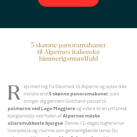
5 skønne panoramabaner
til Alpernes italienske
himmerigsmundfuld
R
ejs med tog fra Danmark til Alperne og oplev ikke
mindre end
5 skønne panoramabaner
, som
bringer dig gennem Gotthard-passet til
palmerne ved Lago Maggiore
og videre til en pittoresk
bjerglandsby ved foden af
Alpernes måske
allersmukkeste bjergsø
. Denne 12-dages togferie har
livsnydelse og charme som gennemgående tema: Du