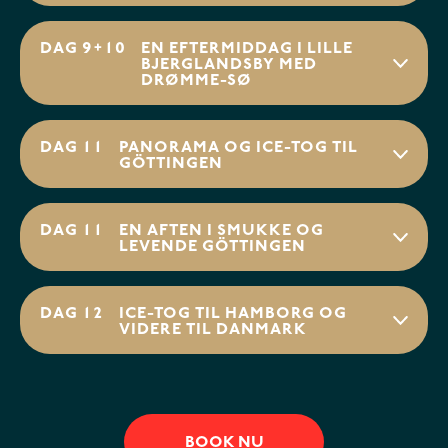
DAG 9+10
EN EFTERMIDDAG I LILLE
BJERGLANDSBY MED
DRØMME-SØ
DAG 11
PANORAMA OG ICE-TOG TIL
GÖTTINGEN
DAG 11
EN AFTEN I SMUKKE OG
LEVENDE GÖTTINGEN
DAG 12
ICE-TOG TIL HAMBORG OG
VIDERE TIL DANMARK
BOOK NU