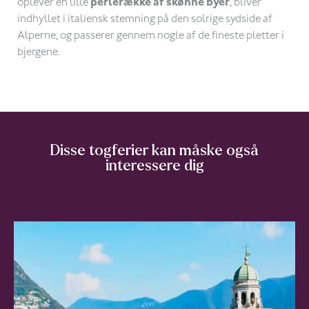
oplever en lille
perlerække af skønne byer
, bliver
indhyllet i italiensk stemning på den solrige sydside af
Alperne, og passerer gennem nogle af de fineste pletter i
bjergene.
Disse togferier kan måske også
interessere dig