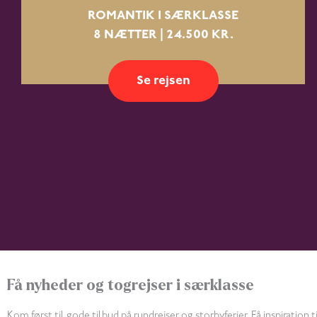
ROMANTIK I SÆRKLASSE
8 NÆTTER | 24.500 KR.
Se rejsen
Få nyheder og togrejser i særklasse
Kom først til gode tilbud på rundrejser og storbyferier. Få inspiration ti