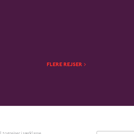
FLERE REJSER
l togrejser i særklasse.