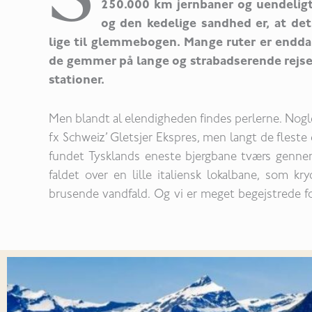
250.000 km jernbaner og uendeligt
og den kedelige sandhed er, at det
lige til glemmebogen. Mange ruter er endda 
de gemmer på lange og strabadserende rejser
stationer.
Men blandt al elendigheden findes perlerne. Nogl
fx Schweiz’ Gletsjer Ekspres, men langt de fleste 
fundet Tysklands eneste bjergbane tværs genne
faldet over en lille italiensk lokalbane, som kr
brusende vandfald. Og vi er meget begejstrede 