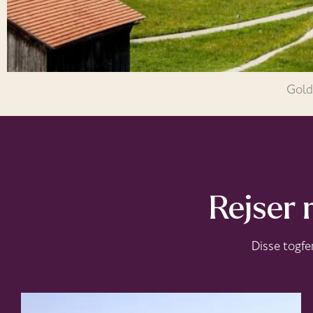
Gold
Rejser 
Disse togfe