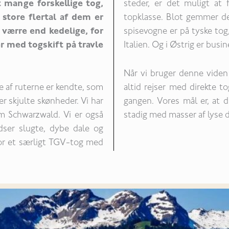
 mange forskellige tog,
steder, er det muligt at 
 store flertal af dem er
topklasse. Blot gemmer de
værre end kedelige, for
spisevogne er på tyske tog, 
 med togskift på travle
Italien. Og i Østrig er busin
Når vi bruger denne viden t
e af ruterne er kendte, som
altid rejser med direkte t
er skjulte skønheder. Vi har
gangen. Vores mål er, at 
m Schwarzwald. Vi er også
stadig med masser af lyse d
ydser slugte, dybe dale og
for et særligt TGV-tog med