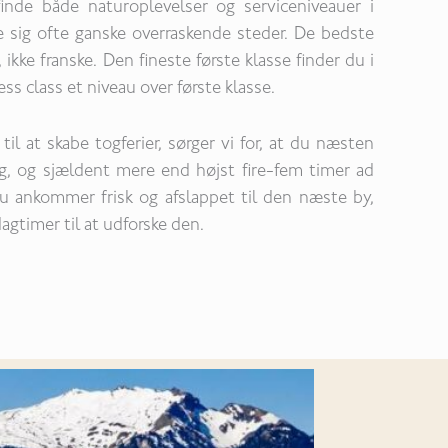
finde både naturoplevelser og serviceniveauer i
 sig ofte ganske overraskende steder. De bedste
ikke franske. Den fineste første klasse finder du i
ess class et niveau over første klasse.
il at skabe togferier, sørger vi for, at du næsten
og, og sjældent mere end højst fire-fem timer ad
du ankommer frisk og afslappet til den næste by,
agtimer til at udforske den.