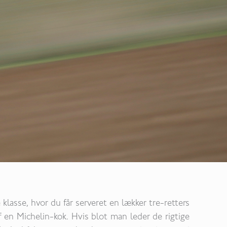
klasse, hvor du får serveret en lækker tre-retters
f en Michelin-kok. Hvis blot man leder de rigtige