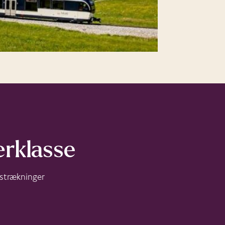
ærklasse
 strækninger