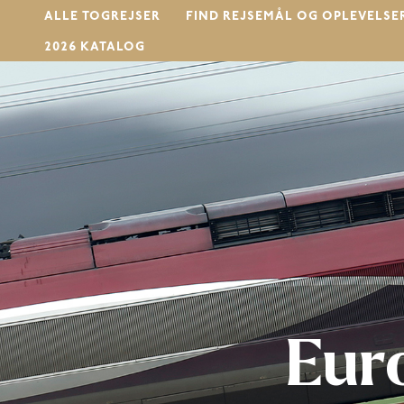
Gå
ALLE TOGREJSER
FIND REJSEMÅL OG OPLEVELSE
til
2026 KATALOG
indholdet
Eur