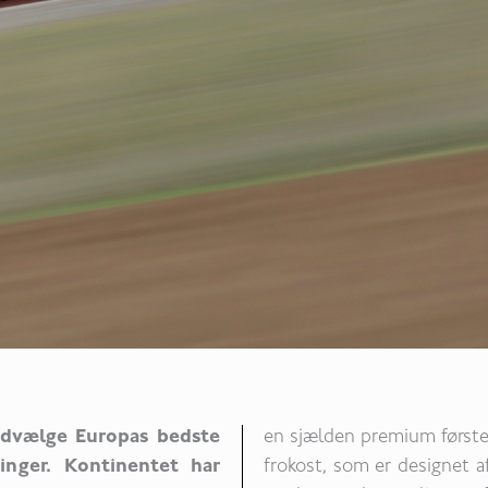
t udvælge Europas bedste
en sjælden premium første 
inger. Kontinentet har
frokost, som er designet a