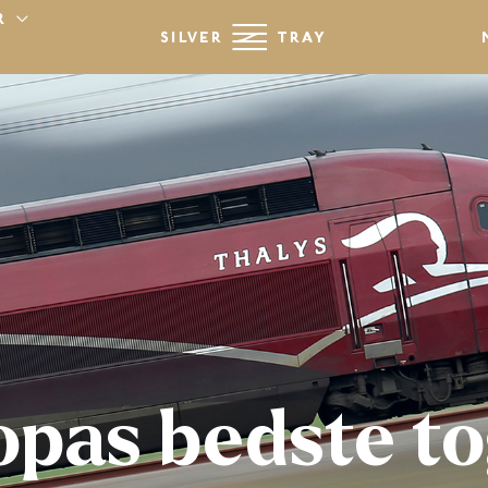
R
opas bedste to