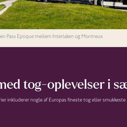
en Pass Epoque mellem Interlaken og Montreux
med tog-oplevelser i s
rier inkluderer nogle af Europas fineste tog eller smukkeste