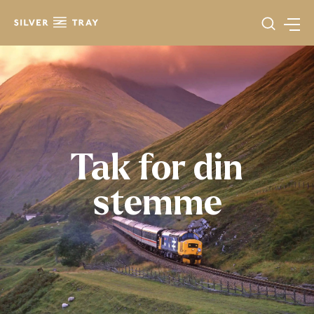
Gå
til
indholdet
Tak for din
stemme