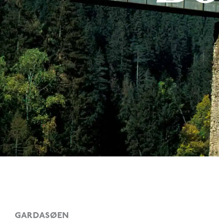
GARDASØEN