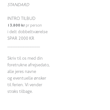
STANDARD
INTRO TILBUD
13.800 kr
pr person
i delt dobbeltværelse
SPAR 2000 KR
___________________
Skriv til os med din
foretrukne afrejsedato,
alle jeres navne
og eventuelle ønsker
til ferien. Vi vender
straks tilbage.