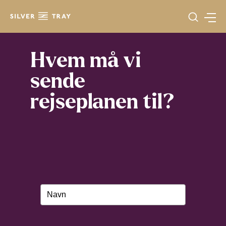
Gå
til
indholdet
Hvem må vi
sende
rejseplanen til?